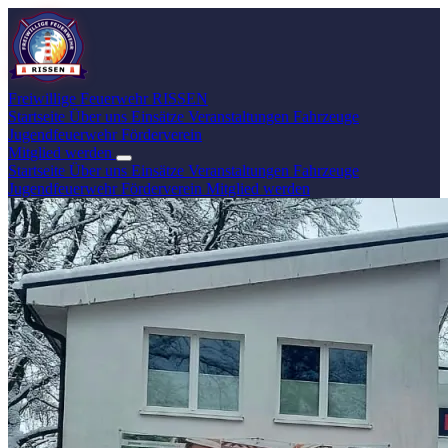
Freiwillige Feuerwehr
RISSEN
Startseite
Über uns
Einsätze
Veranstaltungen
Fahrzeuge
Jugendfeuerwehr
Förderverein
Mitglied werden
Startseite
Über uns
Einsätze
Veranstaltungen
Fahrzeuge
Jugendfeuerwehr
Förderverein
Mitglied werden