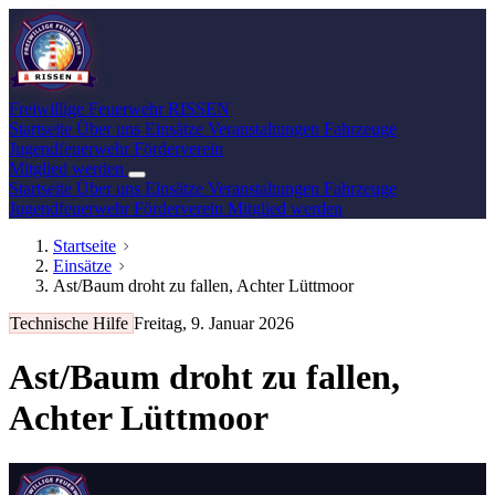
Freiwillige Feuerwehr
RISSEN
Startseite
Über uns
Einsätze
Veranstaltungen
Fahrzeuge
Jugendfeuerwehr
Förderverein
Mitglied werden
Startseite
Über uns
Einsätze
Veranstaltungen
Fahrzeuge
Jugendfeuerwehr
Förderverein
Mitglied werden
Startseite
Einsätze
Ast/Baum droht zu fallen, Achter Lüttmoor
Technische Hilfe
Freitag, 9. Januar 2026
Ast/Baum droht zu fallen,
Achter Lüttmoor