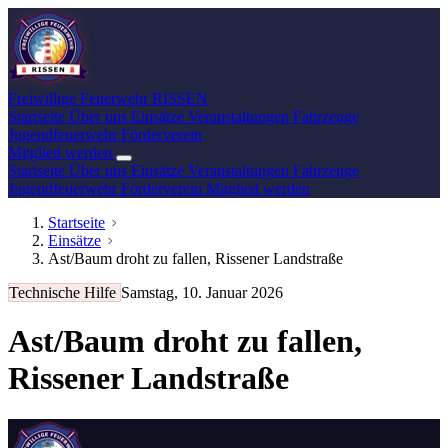
Freiwillige Feuerwehr
RISSEN
Startseite
Über uns
Einsätze
Veranstaltungen
Fahrzeuge
Jugendfeuerwehr
Förderverein
Mitglied werden
Startseite
Über uns
Einsätze
Veranstaltungen
Fahrzeuge
Jugendfeuerwehr
Förderverein
Mitglied werden
Startseite
Einsätze
Ast/Baum droht zu fallen, Rissener Landstraße
Technische Hilfe
Samstag, 10. Januar 2026
Ast/Baum droht zu fallen,
Rissener Landstraße