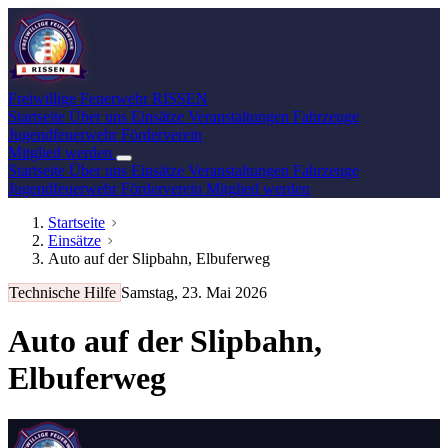
Freiwillige Feuerwehr
RISSEN
Startseite
Über uns
Einsätze
Veranstaltungen
Fahrzeuge
Jugendfeuerwehr
Förderverein
Mitglied werden
Startseite
Über uns
Einsätze
Veranstaltungen
Fahrzeuge
Jugendfeuerwehr
Förderverein
Mitglied werden
Startseite
Einsätze
Auto auf der Slipbahn, Elbuferweg
Technische Hilfe
Samstag, 23. Mai 2026
Auto auf der Slipbahn,
Elbuferweg