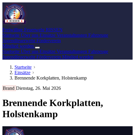
Freiwillige Feuerwehr
RISSEN
Startseite
Über uns
Einsätze
Veranstaltungen
Fahrzeuge
Jugendfeuerwehr
Förderverein
Mitglied werden
Startseite
Über uns
Einsätze
Veranstaltungen
Fahrzeuge
Jugendfeuerwehr
Förderverein
Mitglied werden
Startseite
Einsätze
Brennende Korkplatten, Holstenkamp
Brand
Dienstag, 26. Mai 2026
Brennende Korkplatten,
Holstenkamp