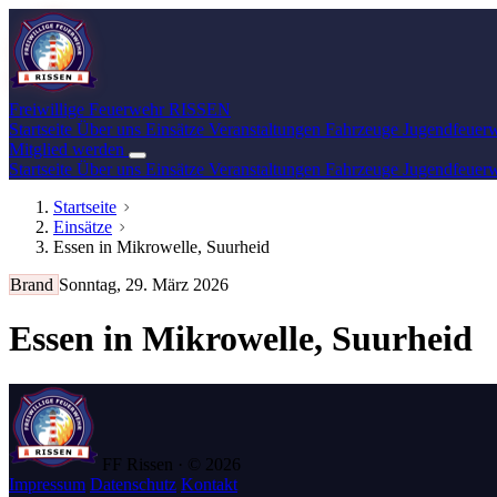
Freiwillige Feuerwehr
RISSEN
Startseite
Über uns
Einsätze
Veranstaltungen
Fahrzeuge
Jugendfeuer
Mitglied werden
Startseite
Über uns
Einsätze
Veranstaltungen
Fahrzeuge
Jugendfeuer
Startseite
Einsätze
Essen in Mikrowelle, Suurheid
Brand
Sonntag, 29. März 2026
Essen in Mikrowelle, Suurheid
FF Rissen · © 2026
Impressum
Datenschutz
Kontakt