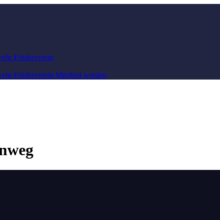
wehr
Förderverein
wehr
Förderverein
Mitglied werden
enweg