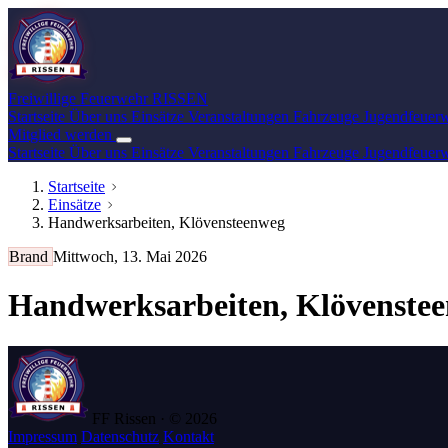
Freiwillige Feuerwehr
RISSEN
Startseite
Über uns
Einsätze
Veranstaltungen
Fahrzeuge
Jugendfeuer
Mitglied werden
Startseite
Über uns
Einsätze
Veranstaltungen
Fahrzeuge
Jugendfeuer
Startseite
Einsätze
Handwerksarbeiten, Klövensteenweg
Brand
Mittwoch, 13. Mai 2026
Handwerksarbeiten, Klövenste
FF Rissen · © 2026
Impressum
Datenschutz
Kontakt