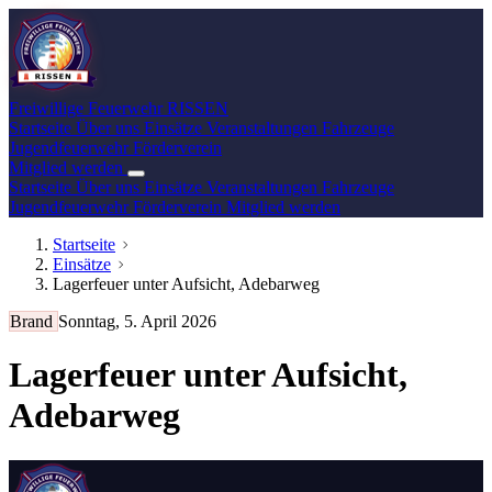
Freiwillige Feuerwehr
RISSEN
Startseite
Über uns
Einsätze
Veranstaltungen
Fahrzeuge
Jugendfeuerwehr
Förderverein
Mitglied werden
Startseite
Über uns
Einsätze
Veranstaltungen
Fahrzeuge
Jugendfeuerwehr
Förderverein
Mitglied werden
Startseite
Einsätze
Lagerfeuer unter Aufsicht, Adebarweg
Brand
Sonntag, 5. April 2026
Lagerfeuer unter Aufsicht,
Adebarweg