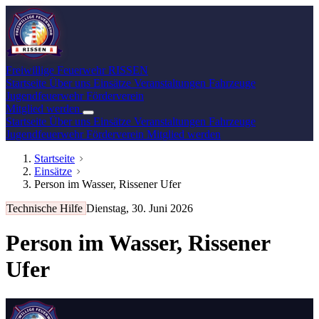
Freiwillige Feuerwehr
RISSEN
Startseite
Über uns
Einsätze
Veranstaltungen
Fahrzeuge
Jugendfeuerwehr
Förderverein
Mitglied werden
Startseite
Über uns
Einsätze
Veranstaltungen
Fahrzeuge
Jugendfeuerwehr
Förderverein
Mitglied werden
Startseite
Einsätze
Person im Wasser, Rissener Ufer
Technische Hilfe
Dienstag, 30. Juni 2026
Person im Wasser, Rissener
Ufer