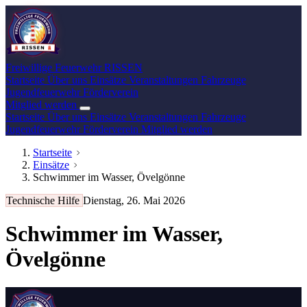
Freiwillige Feuerwehr
RISSEN
Startseite
Über uns
Einsätze
Veranstaltungen
Fahrzeuge
Jugendfeuerwehr
Förderverein
Mitglied werden
Startseite
Über uns
Einsätze
Veranstaltungen
Fahrzeuge
Jugendfeuerwehr
Förderverein
Mitglied werden
Startseite
Einsätze
Schwimmer im Wasser, Övelgönne
Technische Hilfe
Dienstag, 26. Mai 2026
Schwimmer im Wasser,
Övelgönne