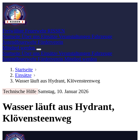
Freiwillige Feuerwehr
RISSEN
Startseite
Über uns
Einsätze
Veranstaltungen
Fahrzeuge
Jugendfeuerwehr
Förderverein
Mitglied werden
Startseite
Über uns
Einsätze
Veranstaltungen
Fahrzeuge
Jugendfeuerwehr
Förderverein
Mitglied werden
Startseite
Einsätze
Wasser läuft aus Hydrant, Klövensteenweg
Technische Hilfe
Samstag, 10. Januar 2026
Wasser läuft aus Hydrant,
Klövensteenweg