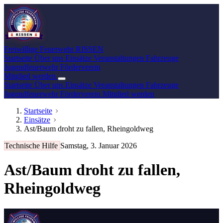
Freiwillige Feuerwehr
RISSEN
Startseite
Über uns
Einsätze
Veranstaltungen
Fahrzeuge
Jugendfeuerwehr
Förderverein
Mitglied werden
Startseite
Über uns
Einsätze
Veranstaltungen
Fahrzeuge
Jugendfeuerwehr
Förderverein
Mitglied werden
Startseite
Einsätze
Ast/Baum droht zu fallen, Rheingoldweg
Technische Hilfe
Samstag, 3. Januar 2026
Ast/Baum droht zu fallen,
Rheingoldweg