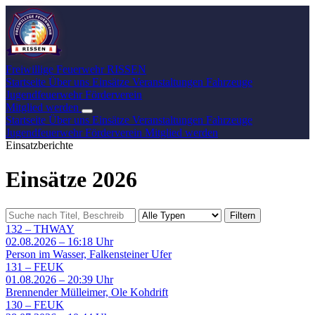
Freiwillige Feuerwehr
RISSEN
Startseite
Über uns
Einsätze
Veranstaltungen
Fahrzeuge
Jugendfeuerwehr
Förderverein
Mitglied werden
Startseite
Über uns
Einsätze
Veranstaltungen
Fahrzeuge
Jugendfeuerwehr
Förderverein
Mitglied werden
Einsatzberichte
Einsätze 2026
Filtern
132
–
THWAY
02.08.2026 – 16:18 Uhr
Person im Wasser, Falkensteiner Ufer
131
–
FEUK
01.08.2026 – 20:39 Uhr
Brennender Mülleimer, Ole Kohdrift
130
–
FEUK