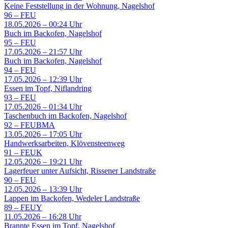
Keine Feststellung in der Wohnung, Nagelshof
96
–
FEU
18.05.2026 – 00:24 Uhr
Buch im Backofen, Nagelshof
95
–
FEU
17.05.2026 – 21:57 Uhr
Buch im Backofen, Nagelshof
94
–
FEU
17.05.2026 – 12:39 Uhr
Essen im Topf, Niflandring
93
–
FEU
17.05.2026 – 01:34 Uhr
Taschenbuch im Backofen, Nagelshof
92
–
FEUBMA
13.05.2026 – 17:05 Uhr
Handwerksarbeiten, Klövensteenweg
91
–
FEUK
12.05.2026 – 19:21 Uhr
Lagerfeuer unter Aufsicht, Rissener Landstraße
90
–
FEU
12.05.2026 – 13:39 Uhr
Lappen im Backofen, Wedeler Landstraße
89
–
FEUY
11.05.2026 – 16:28 Uhr
Brannte Essen im Topf, Nagelshof