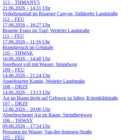
113
–
THMANV5
21.06.2026 – 14:31 Uhr
Verkehrsunfall im Rissener Canyon, Sülldorfer Landstraße
112
–
FEU
17.06.2026 – 16:27 Uhr
Brannte Essen im Topf, Wedeler Landstraße
111
–
FEU
17.06.2026 – 11:16 Uhr
Brandgeruch im Gebäude
110
–
THWAK
16.06.2026 – 14:40 Uhr
Sportboot voll mit Wasser, Strandweg
109
–
FEU
14.06.2026 – 21:24 Uhr
Angefeuerter Kamin, Wedeler Landstraße
108
–
DRZF
14.06.2026 – 13:13 Uhr
Ast im Baum droht auf Gehweg zu fallen, Kriemhildstraße
107
–
DRZF
12.06.2026 – 20:06 Uhr
Abgebrochener Ast im Baum, Strindbergweg
106
–
THWAY
09.06.2026 – 17:54 Uhr
Personen im Wasser, Van-der-Smissen-Straße
105
–
FEU