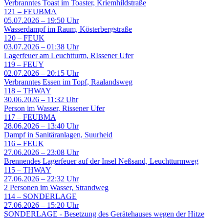
Verbranntes Toast im Toaster, Kriemhildstraße
121
–
FEUBMA
05.07.2026 – 19:50 Uhr
Wasserdampf im Raum, Kösterbergstraße
120
–
FEUK
03.07.2026 – 01:38 Uhr
Lagerfeuer am Leuchtturm, RIssener Ufer
119
–
FEUY
02.07.2026 – 20:15 Uhr
Verbranntes Essen im Topf, Raalandsweg
118
–
THWAY
30.06.2026 – 11:32 Uhr
Person im Wasser, Rissener Ufer
117
–
FEUBMA
28.06.2026 – 13:40 Uhr
Dampf in Sanitäranlagen, Suurheid
116
–
FEUK
27.06.2026 – 23:08 Uhr
Brennendes Lagerfeuer auf der Insel Neßsand, Leuchtturmweg
115
–
THWAY
27.06.2026 – 22:32 Uhr
2 Personen im Wasser, Strandweg
114
–
SONDERLAGE
27.06.2026 – 15:20 Uhr
SONDERLAGE - Besetzung des Gerätehauses wegen der Hitze