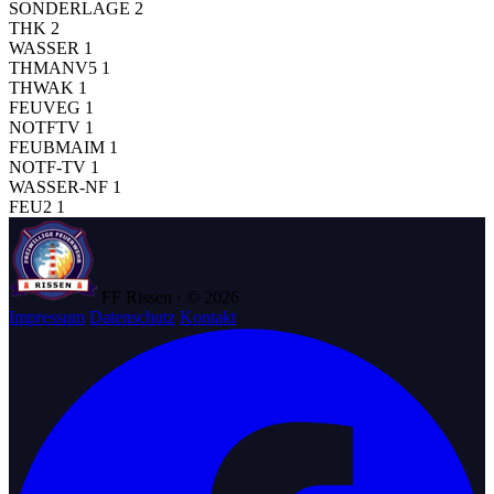
SONDERLAGE
2
THK
2
WASSER
1
THMANV5
1
THWAK
1
FEUVEG
1
NOTFTV
1
FEUBMAIM
1
NOTF-TV
1
WASSER-NF
1
FEU2
1
FF Rissen · © 2026
Impressum
Datenschutz
Kontakt