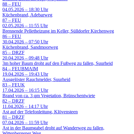
88
–
FEU
04.05.2026 – 18:30 Uhr
Küchenbrand, Adebarweg
87
–
FEU
02.05.2026 – 11:55 Uhr
Brennende Pelletheizung im Keller, Sülldorfer Kirchenweg
86
–
FEU
30.04.2026 – 07:50 Uhr
Küchenbrand, Sandmoorweg
85
–
DRZF
20.04.2026 – 09:48 Uhr
3m hoher Baum droht auf den Fußweg zu fallen, Suurheid
84
–
FEUBMAIM
19.04.2026 – 19:43 Uhr
Ausgelöster Rauchmelder, Suurheid
83
–
FEUK
17.04.2026 – 16:15 Uhr
Brand von ca. 3 qm Vegetation, Brünschentwiete
82
–
DRZF
11.04.2026 – 14:17 Uhr
Ast auf der Telefonleitung, Klövensteen
81
–
DRZF
07.04.2026 – 11:59 Uhr
Ast in der Baumgabel droht auf Wanderweg zu fallen,
Wittenbergener Weg