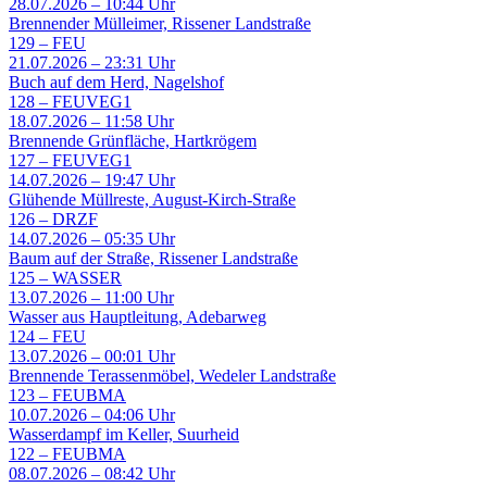
28.07.2026 – 10:44 Uhr
Brennender Mülleimer, Rissener Landstraße
129
–
FEU
21.07.2026 – 23:31 Uhr
Buch auf dem Herd, Nagelshof
128
–
FEUVEG1
18.07.2026 – 11:58 Uhr
Brennende Grünfläche, Hartkrögem
127
–
FEUVEG1
14.07.2026 – 19:47 Uhr
Glühende Müllreste, August-Kirch-Straße
126
–
DRZF
14.07.2026 – 05:35 Uhr
Baum auf der Straße, Rissener Landstraße
125
–
WASSER
13.07.2026 – 11:00 Uhr
Wasser aus Hauptleitung, Adebarweg
124
–
FEU
13.07.2026 – 00:01 Uhr
Brennende Terassenmöbel, Wedeler Landstraße
123
–
FEUBMA
10.07.2026 – 04:06 Uhr
Wasserdampf im Keller, Suurheid
122
–
FEUBMA
08.07.2026 – 08:42 Uhr