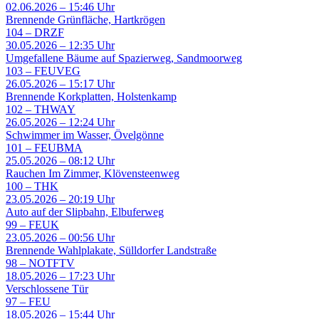
02.06.2026 – 15:46 Uhr
Brennende Grünfläche, Hartkrögen
104
–
DRZF
30.05.2026 – 12:35 Uhr
Umgefallene Bäume auf Spazierweg, Sandmoorweg
103
–
FEUVEG
26.05.2026 – 15:17 Uhr
Brennende Korkplatten, Holstenkamp
102
–
THWAY
26.05.2026 – 12:24 Uhr
Schwimmer im Wasser, Övelgönne
101
–
FEUBMA
25.05.2026 – 08:12 Uhr
Rauchen Im Zimmer, Klövensteenweg
100
–
THK
23.05.2026 – 20:19 Uhr
Auto auf der Slipbahn, Elbuferweg
99
–
FEUK
23.05.2026 – 00:56 Uhr
Brennende Wahlplakate, Sülldorfer Landstraße
98
–
NOTFTV
18.05.2026 – 17:23 Uhr
Verschlossene Tür
97
–
FEU
18.05.2026 – 15:44 Uhr