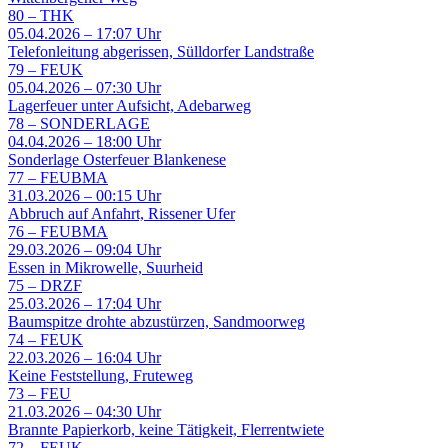
80
–
THK
05.04.2026 – 17:07 Uhr
Telefonleitung abgerissen, Sülldorfer Landstraße
79
–
FEUK
05.04.2026 – 07:30 Uhr
Lagerfeuer unter Aufsicht, Adebarweg
78
–
SONDERLAGE
04.04.2026 – 18:00 Uhr
Sonderlage Osterfeuer Blankenese
77
–
FEUBMA
31.03.2026 – 00:15 Uhr
Abbruch auf Anfahrt, Rissener Ufer
76
–
FEUBMA
29.03.2026 – 09:04 Uhr
Essen in Mikrowelle, Suurheid
75
–
DRZF
25.03.2026 – 17:04 Uhr
Baumspitze drohte abzustürzen, Sandmoorweg
74
–
FEUK
22.03.2026 – 16:04 Uhr
Keine Feststellung, Fruteweg
73
–
FEU
21.03.2026 – 04:30 Uhr
Brannte Papierkorb, keine Tätigkeit, Flerrentwiete
72
–
FEUK