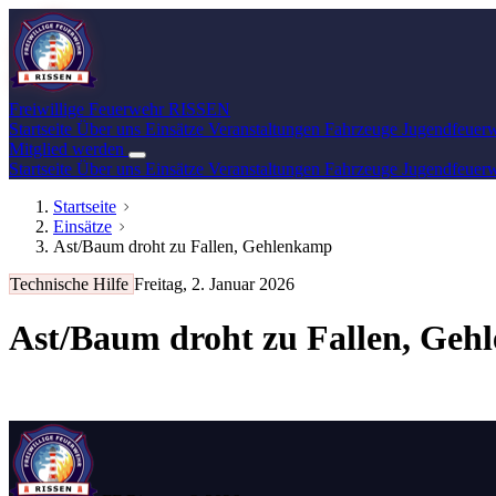
Freiwillige Feuerwehr
RISSEN
Startseite
Über uns
Einsätze
Veranstaltungen
Fahrzeuge
Jugendfeuer
Mitglied werden
Startseite
Über uns
Einsätze
Veranstaltungen
Fahrzeuge
Jugendfeuer
Startseite
Einsätze
Ast/Baum droht zu Fallen, Gehlenkamp
Technische Hilfe
Freitag, 2. Januar 2026
Ast/Baum droht zu Fallen, Ge
Sturmschaden