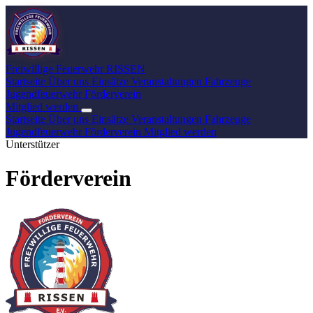
Freiwillige Feuerwehr
RISSEN
Startseite
Über uns
Einsätze
Veranstaltungen
Fahrzeuge
Jugendfeuerwehr
Förderverein
Mitglied werden
Startseite
Über uns
Einsätze
Veranstaltungen
Fahrzeuge
Jugendfeuerwehr
Förderverein
Mitglied werden
Unterstützer
Förderverein