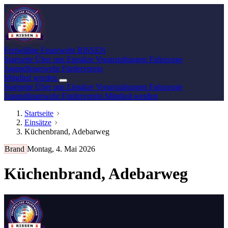
Freiwillige Feuerwehr
RISSEN
Startseite
Über uns
Einsätze
Veranstaltungen
Fahrzeuge
Jugendfeuerwehr
Förderverein
Mitglied werden
Startseite
Über uns
Einsätze
Veranstaltungen
Fahrzeuge
Jugendfeuerwehr
Förderverein
Mitglied werden
Startseite
Einsätze
Küchenbrand, Adebarweg
Brand
Montag, 4. Mai 2026
Küchenbrand, Adebarweg