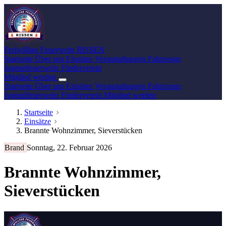
Freiwillige Feuerwehr
RISSEN
Startseite
Über uns
Einsätze
Veranstaltungen
Fahrzeuge
Jugendfeuerwehr
Förderverein
Mitglied werden
Startseite
Über uns
Einsätze
Veranstaltungen
Fahrzeuge
Jugendfeuerwehr
Förderverein
Mitglied werden
Startseite
Einsätze
Brannte Wohnzimmer, Sieverstücken
Brand
Sonntag, 22. Februar 2026
Brannte Wohnzimmer,
Sieverstücken