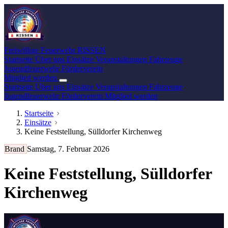
Freiwillige Feuerwehr
RISSEN
Startseite
Über uns
Einsätze
Veranstaltungen
Fahrzeuge
Jugendfeuerwehr
Förderverein
Mitglied werden
Startseite
Über uns
Einsätze
Veranstaltungen
Fahrzeuge
Jugendfeuerwehr
Förderverein
Mitglied werden
Startseite
Einsätze
Keine Feststellung, Sülldorfer Kirchenweg
Brand
Samstag, 7. Februar 2026
Keine Feststellung, Sülldorfer
Kirchenweg