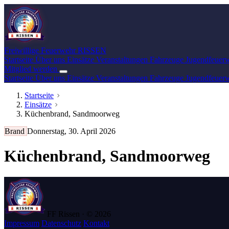
Freiwillige Feuerwehr
RISSEN
Startseite
Über uns
Einsätze
Veranstaltungen
Fahrzeuge
Jugendfeuer
Mitglied werden
Startseite
Über uns
Einsätze
Veranstaltungen
Fahrzeuge
Jugendfeuer
Startseite
Einsätze
Küchenbrand, Sandmoorweg
Brand
Donnerstag, 30. April 2026
Küchenbrand, Sandmoorweg
FF Rissen · © 2026
Impressum
Datenschutz
Kontakt