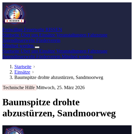
Freiwillige Feuerwehr
RISSEN
Startseite
Über uns
Einsätze
Veranstaltungen
Fahrzeuge
Jugendfeuerwehr
Förderverein
Mitglied werden
Startseite
Über uns
Einsätze
Veranstaltungen
Fahrzeuge
Jugendfeuerwehr
Förderverein
Mitglied werden
Startseite
Einsätze
Baumspitze drohte abzustürzen, Sandmoorweg
Technische Hilfe
Mittwoch, 25. März 2026
Baumspitze drohte
abzustürzen, Sandmoorweg