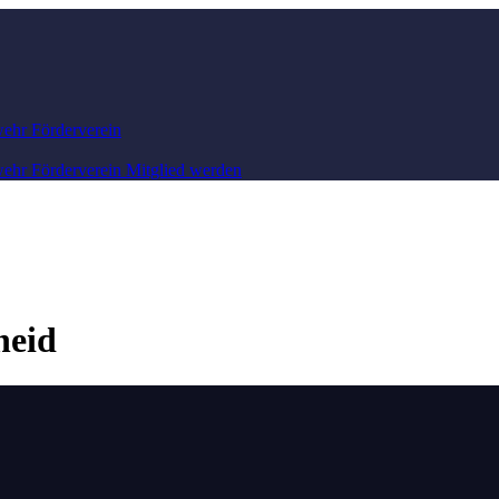
wehr
Förderverein
wehr
Förderverein
Mitglied werden
heid