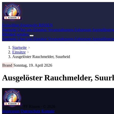
Freiwillige Feuerwehr
RISSEN
Startseite
Über uns
Einsätze
Veranstaltungen
Fahrzeuge
Jugendfeuer
Mitglied werden
Startseite
Über uns
Einsätze
Veranstaltungen
Fahrzeuge
Jugendfeuer
Startseite
Einsätze
Ausgelöster Rauchmelder, Suurheid
Brand
Sonntag, 19. April 2026
Ausgelöster Rauchmelder, Suur
FF Rissen · © 2026
Impressum
Datenschutz
Kontakt