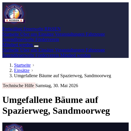
Freiwillige Feuerwehr
RISSEN
Startseite
Über uns
Einsätze
Veranstaltungen
Fahrzeuge
Jugendfeuerwehr
Förderverein
Mitglied werden
Startseite
Über uns
Einsätze
Veranstaltungen
Fahrzeuge
Jugendfeuerwehr
Förderverein
Mitglied werden
Startseite
Einsätze
Umgefallene Bäume auf Spazierweg, Sandmoorweg
Technische Hilfe
Samstag, 30. Mai 2026
Umgefallene Bäume auf
Spazierweg, Sandmoorweg