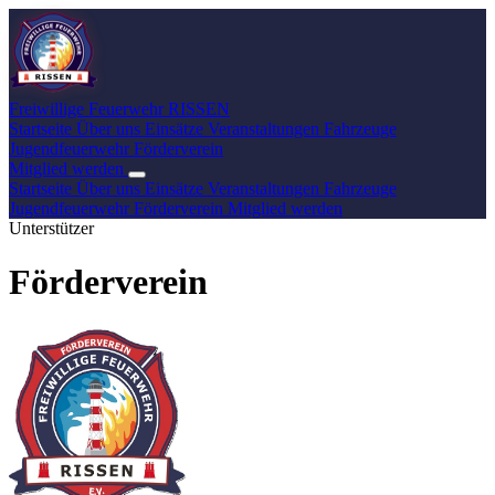
Freiwillige Feuerwehr
RISSEN
Startseite
Über uns
Einsätze
Veranstaltungen
Fahrzeuge
Jugendfeuerwehr
Förderverein
Mitglied werden
Startseite
Über uns
Einsätze
Veranstaltungen
Fahrzeuge
Jugendfeuerwehr
Förderverein
Mitglied werden
Unterstützer
Förderverein