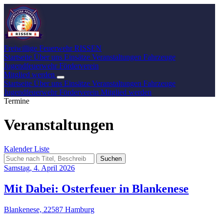
Freiwillige Feuerwehr
RISSEN
Startseite
Über uns
Einsätze
Veranstaltungen
Fahrzeuge
Jugendfeuerwehr
Förderverein
Mitglied werden
Startseite
Über uns
Einsätze
Veranstaltungen
Fahrzeuge
Jugendfeuerwehr
Förderverein
Mitglied werden
Termine
Veranstaltungen
Kalender
Liste
Suchen
Samstag, 4. April 2026
Mit Dabei: Osterfeuer in Blankenese
Blankenese, 22587 Hamburg